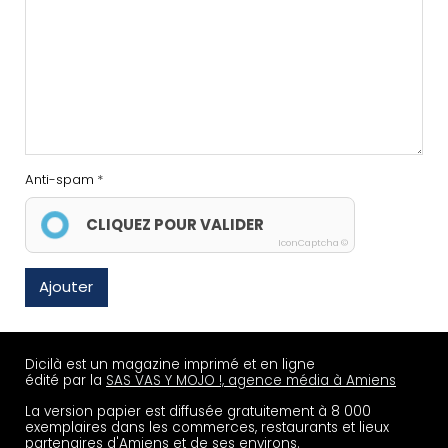
Anti-spam
CLIQUEZ POUR VALIDER
IconCaptcha ©
Ajouter
Dicilà est un magazine imprimé et en ligne
édité par la
SAS VAS Y MOJO !, agence média à Amiens
La version papier est diffusée gratuitement à 8 000
exemplaires dans les commerces, restaurants et lieux
partenaires d'Amiens et de ses environs.