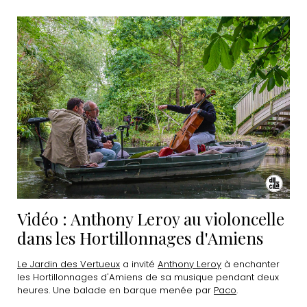
Vidéo : Anthony Leroy au violoncelle
dans les Hortillonnages d'Amiens
Le Jardin des Vertueux
a invité
Anthony Leroy
à enchanter
les Hortillonnages d'Amiens de sa musique pendant deux
heures. Une balade en barque menée par
Paco
.