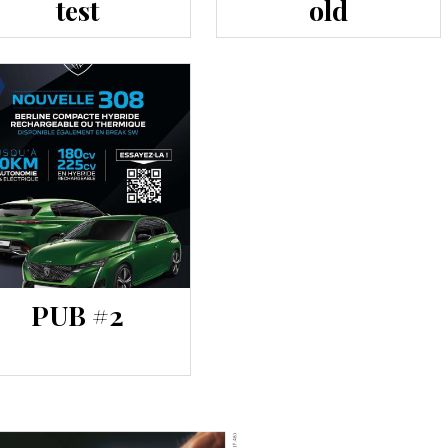
test
old
PUB #2