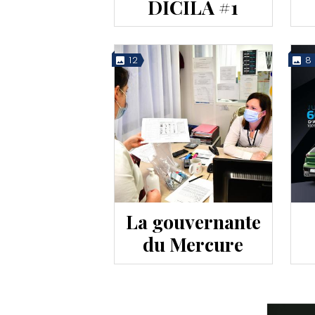
DICILA #1
12
8
La gouvernante
du Mercure