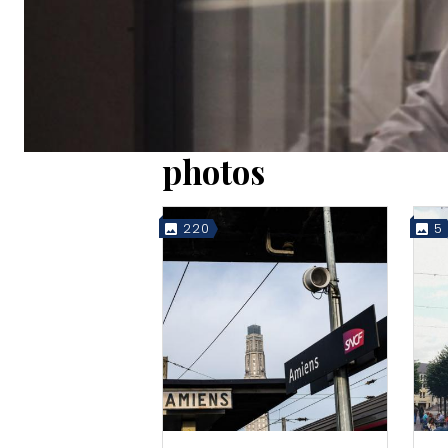
photos
220
5