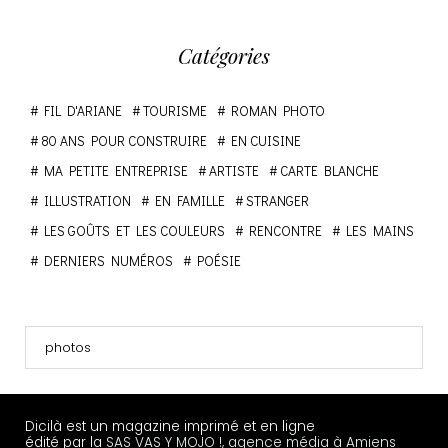
Catégories
FIL D'ARIANE
TOURISME
ROMAN PHOTO
80 ANS POUR CONSTRUIRE
EN CUISINE
MA PETITE ENTREPRISE
ARTISTE
CARTE BLANCHE
ILLUSTRATION
EN FAMILLE
STRANGER
LES GOÛTS ET LES COULEURS
RENCONTRE
LES MAINS
DERNIERS NUMÉROS
POÉSIE
photos
Dicilà est un magazine imprimé et en ligne
édité par la
SAS VAS Y MOJO !, agence média à Amiens