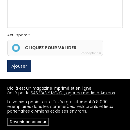
Anti-spam
CLIQUEZ POUR VALIDER
IconCaptcha ©
Ajouter
Dicilà est un magazine imprimé et en ligne
édité par la
SAS VAS Y MOJO !, agence média à Amiens
La version papier est diffusée gratuitement à 8 000
exemplaires dans les commerces, restaurants et lieux
partenaires d'Amiens et de ses environs.
Devenir annonceur