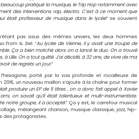
’ai beaucoup pratiqué la musique, le Trip Hop notamment avec
ement des interventions rap, électro. C’est à ce moment que
i, qui était professeur de musique dans le lycée
” se souvient
n’étant pas issus des mêmes univers, les deux hommes
o From & Ziel. “
Au lycée de Vienne, il y avait une troupe de
mble. Ça a bien matché alors on a lancé le duo. On a trouvé
à Lille. On a tout quitté. J’ai décidé, à 32 ans, de vivre de ma
voir de regrets un jour
.”
 l’hexagone, porté par la voix profonde et rocailleuse de
 En 2016, un nouveau maillon s’ajoute à la chaîne pour former
lait produire un EP de 5 titres , on a donc fait appel à Xavier
, on savait qu’il était talentueux et multi-instrumentiste.
re notre groupe, il a accepté
.” Ça y est, le carrefour musical
écollage, mélangeant chanson, musique classique, jazz, hip-
es des protagonistes.