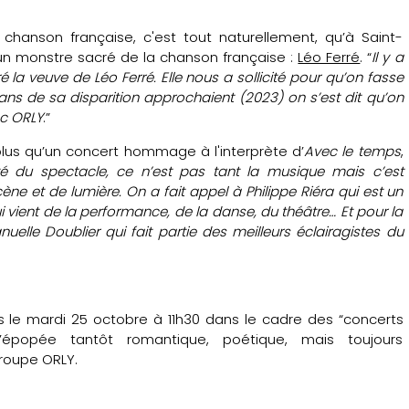
hanson française, c'est tout naturellement, qu’à Saint-
d’un monstre sacré de la chanson française :
Léo Ferré
. “
Il y a
 la veuve de Léo Ferré. Elle nous a sollicité pour qu’on fasse
ans de sa disparition approchaient (2023) on s’est dit qu’on
ec ORLY
.”
 plus qu’un concert hommage à l'interprète d’
Avec le temps
,
lité du spectacle, ce n’est pas tant la musique mais c’est
ène et de lumière. On a fait appel à Philippe Riéra qui est un
i vient de la performance, de la danse, du théâtre… Et pour la
elle Doublier qui fait partie des meilleurs éclairagistes du
 le mardi 25 octobre à 11h30 dans le cadre des “concerts
l’épopée tantôt romantique, poétique, mais toujours
groupe ORLY.