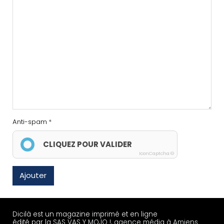
Anti-spam
CLIQUEZ POUR VALIDER
IconCaptcha ©
Ajouter
Dicilà est un magazine imprimé et en ligne
édité par la
SAS VAS Y MOJO !, agence média à Amiens