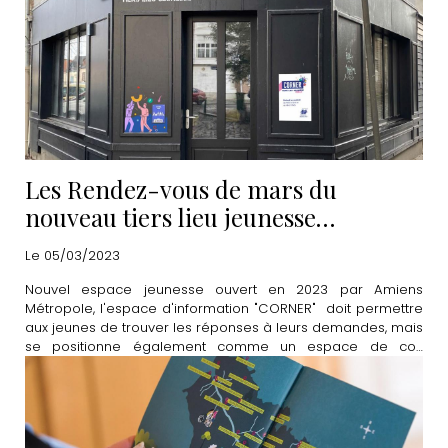
Les Rendez-vous de mars du
nouveau tiers lieu jeunesse
"CORNER"
Le 05/03/2023
Nouvel espace jeunesse ouvert en 2023 par Amiens
Métropole, l'espace d'information "CORNER" doit permettre
aux jeunes de trouver les réponses à leurs demandes, mais
se positionne également comme un espace de co-
construction et de partage. Découvrez le programme
complet du mois de mars.