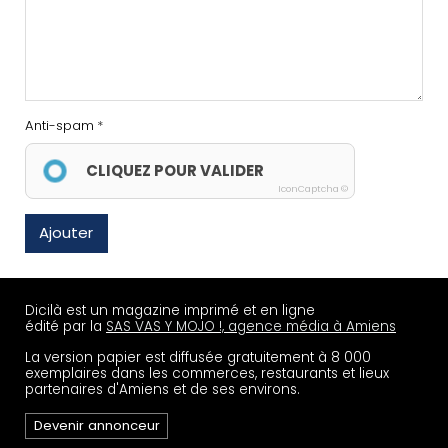
Anti-spam
CLIQUEZ POUR VALIDER
IconCaptcha ©
Ajouter
Dicilà est un magazine imprimé et en ligne
édité par la
SAS VAS Y MOJO !, agence média à Amiens
La version papier est diffusée gratuitement à 8 000
exemplaires dans les commerces, restaurants et lieux
partenaires d'Amiens et de ses environs.
Devenir annonceur