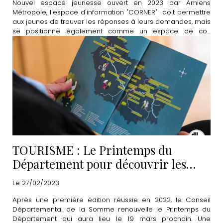
Nouvel espace jeunesse ouvert en 2023 par Amiens
Métropole, l'espace d'information "CORNER" doit permettre
aux jeunes de trouver les réponses à leurs demandes, mais
se positionne également comme un espace de co-
construction et de partage. Découvrez le programme
complet du mois de mars.
TOURISME : Le Printemps du
Département pour découvrir les
"merveilles à proximité"
Le 27/02/2023
Après une première édition réussie en 2022, le Conseil
Départemental de la Somme renouvelle le Printemps du
Département qui aura lieu le 19 mars prochain. Une