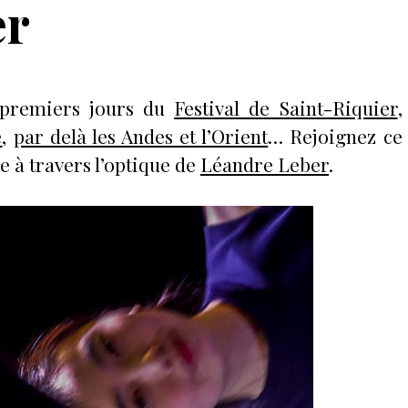
er
 premiers jours du
Festival de Saint-Riquier
,
e
,
par delà les Andes et l’Orient
… Rejoignez ce
 à travers l’optique de
Léandre Leber
.