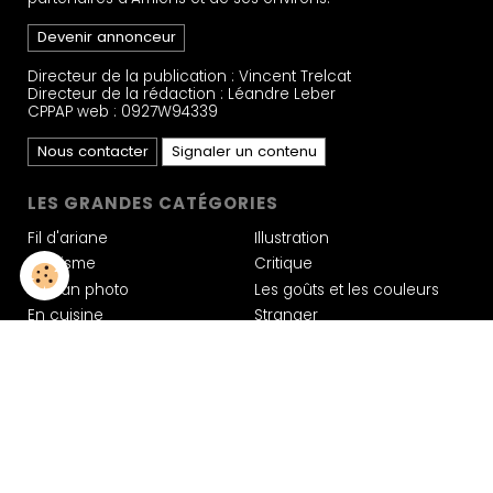
Devenir annonceur
Directeur de la publication : Vincent Trelcat
Directeur de la rédaction : Léandre Leber
CPPAP web : 0927W94339
Nous contacter
Signaler un contenu
LES GRANDES CATÉGORIES
Fil d'ariane
Illustration
Tourisme
Critique
Roman photo
Les goûts et les couleurs
En cuisine
Stranger
80 ans pour construire
Les mains
Ma petite entreprise
Découverte
Carte blanche
Poésie
Artiste
Création de site Agence Awelty