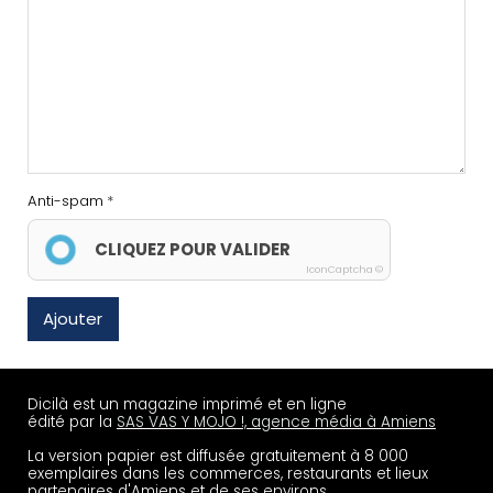
Anti-spam
CLIQUEZ POUR VALIDER
IconCaptcha ©
Ajouter
Dicilà est un magazine imprimé et en ligne
édité par la
SAS VAS Y MOJO !, agence média à Amiens
La version papier est diffusée gratuitement à 8 000
exemplaires dans les commerces, restaurants et lieux
partenaires d'Amiens et de ses environs.