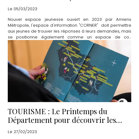
"CORNER"
Le 05/03/2023
Nouvel espace jeunesse ouvert en 2023 par Amiens
Métropole, l'espace d'information "CORNER" doit permettre
aux jeunes de trouver les réponses à leurs demandes, mais
se positionne également comme un espace de co-
construction et de partage. Découvrez le programme
complet du mois de mars.
TOURISME : Le Printemps du
Département pour découvrir les
"merveilles à proximité"
Le 27/02/2023