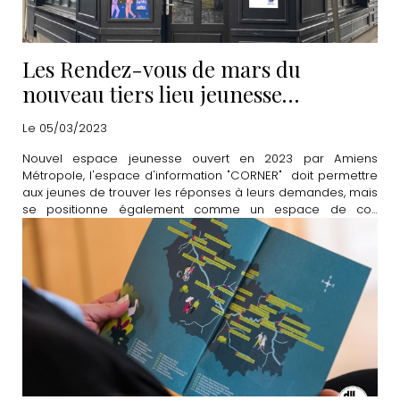
Les Rendez-vous de mars du
nouveau tiers lieu jeunesse
"CORNER"
Le 05/03/2023
Nouvel espace jeunesse ouvert en 2023 par Amiens
Métropole, l'espace d'information "CORNER" doit permettre
aux jeunes de trouver les réponses à leurs demandes, mais
se positionne également comme un espace de co-
construction et de partage. Découvrez le programme
complet du mois de mars.