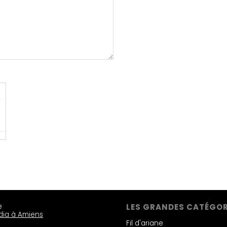
e
LES GRANDES CATÉGOR
dia à Amiens
Fil d'ariane