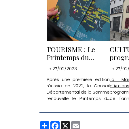
Freyssine
TOURISME : Le
CULTU
Printemps du
prog
Département pour
théât
Le 27/02/2023
Le 27/02
découvrir les
Après une première édition
La Mai
"merveilles à
réussie en 2022, le Conseil
d'Amien
proximité"
Départemental de la Somme
program
renouvelle le Printemps du
de l'an
Département qui aura lieu le
pièces q
19 mars prochain. Une
en ce mo
occasion à ne pas manquer
Partager
Facebook
X
Email
pour découvrir ou redécouvrir