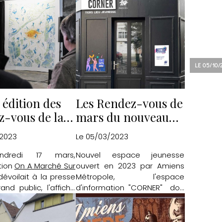
LE 05/10
 édition des
Les Rendez-vous de
z-vous de la
mars du nouveau
Amiens se
tiers lieu jeunesse
/2023
Le 05/03/2023
e
"CORNER"
dredi 17 mars,
Nouvel espace jeunesse
tion
On A Marché Sur
ouvert en 2023 par Amiens
évoilait à la presse
Métropole, l'espace
and public, l'affiche
d'information "CORNER" doit
 rendez-vous de la
permettre aux jeunes de
iens
qui auront lieu
trouver les réponses à leurs
prochain à la Halle
demandes, mais se