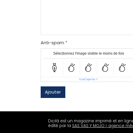
Anti-spam
Sélectionnez l'image visible le moins de fois
IconCaptcha
©
Ajouter
Dicilà est un magazine imprimé et en lign
édité par la
SAS VAS Y MOJO !, agence mé