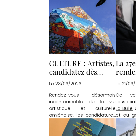
CULTURE : Artistes,
La 27e
candidatez dès
rende
aujourd'hui pour le
BD d'
Le 23/03/2023
Le 21/03
parcours IC.ON.IC
dévoil
Rendez-vous désormais
Ce ven
2023
incontournable de la vie
l'associa
artistique et culturelle
La Bulle
d
amiénoise, les candidatures
et au gr
pour IC.ON.IC 2023 sont
des
27e
ouvertes.
BD d'Am
en juin 