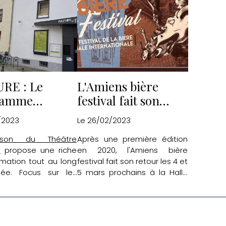
t.
positionne également
comme un espace de co-
construction et de partage.
Découvrez le programme
complet du mois de mars.
RE : Le
L'Amiens bière
ramme
festival fait son
ral de mars
retour
/2023
Le 26/02/2023
son du Théâtre
Après une première édition
s
propose une riche
en 2020, l'Amiens bière
mation tout au long
festival fait son retour les 4 et
née. Focus sur les
5 mars prochains à la Halle
ui seront présentées
Freyssinet.
is de mars.