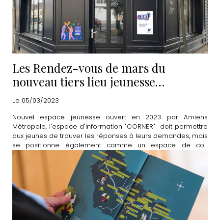
Les Rendez-vous de mars du
nouveau tiers lieu jeunesse
"CORNER"
Le 05/03/2023
Nouvel espace jeunesse ouvert en 2023 par Amiens
Métropole, l'espace d'information "CORNER" doit permettre
aux jeunes de trouver les réponses à leurs demandes, mais
se positionne également comme un espace de co-
construction et de partage. Découvrez le programme
complet du mois de mars.