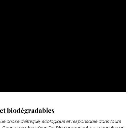
 et biodégradables
que chose d’éthique, écologique et responsable dans toute
e. Chose rare, les frères Da Silva proposent des capsules en