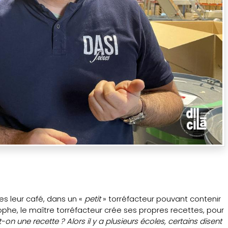
es leur café, dans un «
petit
» torréfacteur pouvant contenir
ophe, le maître torréfacteur crée ses propres recettes, pour
n une recette ? Alors il y a plusieurs écoles, certains disent