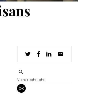
isans
OK