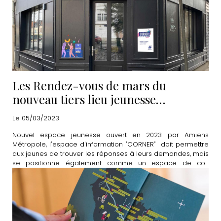
Les Rendez-vous de mars du
nouveau tiers lieu jeunesse
"CORNER"
Le 05/03/2023
Nouvel espace jeunesse ouvert en 2023 par Amiens
Métropole, l'espace d'information "CORNER" doit permettre
aux jeunes de trouver les réponses à leurs demandes, mais
se positionne également comme un espace de co-
construction et de partage. Découvrez le programme
complet du mois de mars.