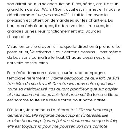
son attrait pour la science-fiction. Films, séries, etc. il est un
grand fan de
Star Wars
! Son travail est millimétré. Il nous le
décrit comme “
un peu maladif
”. Il fait le lien avec la
précision et l’attention demandées sur les chantiers. Du
haut des échafaudages, il adore voir les structures, les
grandes usines, leur fonctionnement etc. Sources
d’inspiration.
Visuellement, le crayon lui indique la direction à prendre. Le
premier jet, "
le schéma. “
Pour certains dessins, il part même
du bas sans connaître le haut. Chaque dessin est une
nouvelle construction.
Entraînée dans son univers, Laurène, sa compagne,
témoigne fièrement : “
J’aime beaucoup ce qu’il fait. Je suis
très fière de son travail. On retrouve dans notre quotidien
toute sa méticulosité. Pas autant pointilleux que sur papier
et heureusement car je suis tout l’inverse.
” Sa force critique
est somme toute une réelle force pour notre artiste.
D’ailleurs, Jordan nous l’a rétorqué : “
Elle est beaucoup
derrière moi. Elle regarde beaucoup et s'intéresse. Elle
m’aide beaucoup. Quand j’ai des doutes sur ce que je fais,
elle est toujours là pour me pousser. Son avis compte