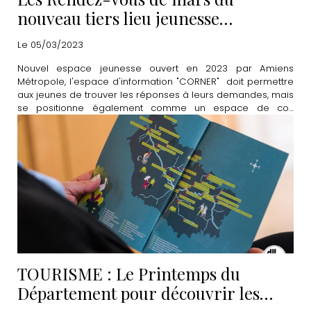
nouveau tiers lieu jeunesse
"CORNER"
Le 05/03/2023
Nouvel espace jeunesse ouvert en 2023 par Amiens
Métropole, l'espace d'information "CORNER" doit permettre
aux jeunes de trouver les réponses à leurs demandes, mais
se positionne également comme un espace de co-
construction et de partage. Découvrez le programme
complet du mois de mars.
TOURISME : Le Printemps du
Département pour découvrir les