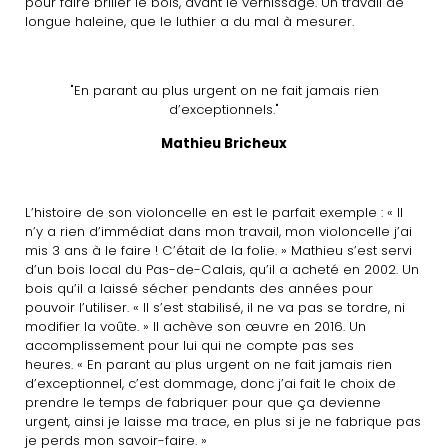
pour faire briller le bois, avant le vernissage. Un travail de
longue haleine, que le luthier a du mal à mesurer.
"En parant au plus urgent on ne fait jamais rien
d’exceptionnels."
Mathieu Bricheux
L’histoire de son violoncelle en est le parfait exemple : « Il
n’y a rien d’immédiat dans mon travail, mon violoncelle j’ai
mis 3 ans à le faire ! C’était de la folie. » Mathieu s’est servi
d’un bois local du Pas-de-Calais, qu’il a acheté en 2002. Un
bois qu’il a laissé sécher pendants des années pour
pouvoir l’utiliser. « Il s’est stabilisé, il ne va pas se tordre, ni
modifier la voûte. » Il achève son œuvre en 2016. Un
accomplissement pour lui qui ne compte pas ses
heures. « En parant au plus urgent on ne fait jamais rien
d’exceptionnel, c’est dommage, donc j’ai fait le choix de
prendre le temps de fabriquer pour que ça devienne
urgent, ainsi je laisse ma trace, en plus si je ne fabrique pas
je perds mon savoir-faire. »