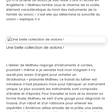
ça m’a amené au violon, je suis resté 5 ans à l’école en
Angleterre. » Mathieu tombe sous le charme de la voûte,
élément caractéristique du fond des instruments de la
famille du violon, « c’est elle qui détermine la sonorité du
violon » explique-t-il.
Une belle collection de violons !
L’atelier de Mathieu regorge d’instruments à cordes,
pourtant « même si je vendais tout mon magasin il n’y
aurait pas assez d’argent pour acheter un
Stradivarius » plaisante Mathieu. Le travail du luthier est
minutieux. Il faut plusieurs mois pour fabriquer un instrument
unique. Le plus souvent, les instruments sont composés
d’érable et d’épicéa. Pour travailler le bois et lui donner sa
forme finale, Mathieu se sert d’une gouge pour dégrossir la
masse, d’un rabot et d’un ratissoire pour enlever les
aspérités. L’Amiénois utilise ensuite de la prêle, une plante,