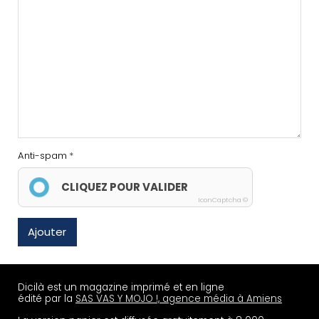
Anti-spam
CLIQUEZ POUR VALIDER
IconCaptcha ©
Ajouter
Dicilà est un magazine imprimé et en ligne
édité par la
SAS VAS Y MOJO !, agence média à Amiens