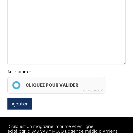
Anti-spam
CLIQUEZ POUR VALIDER
IconCaptcha ©
Ajouter
Dicilà est un magazine imprimé et en ligne
édité par la
SAS VAS Y MOJO !, agence média à Amiens