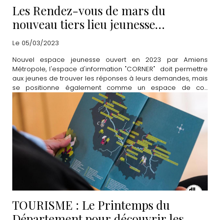
Les Rendez-vous de mars du
nouveau tiers lieu jeunesse
"CORNER"
Le 05/03/2023
Nouvel espace jeunesse ouvert en 2023 par Amiens
Métropole, l'espace d'information "CORNER" doit permettre
aux jeunes de trouver les réponses à leurs demandes, mais
se positionne également comme un espace de co-
construction et de partage. Découvrez le programme
complet du mois de mars.
TOURISME : Le Printemps du
Département pour découvrir les