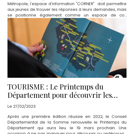
Métropole, l'espace d'information "CORNER" doit permettre
aux jeunes de trouver les réponses à leurs demandes, mais
se positionne également comme un espace de co-
construction et de partage. Découvrez le programme
complet du mois de mars.
TOURISME : Le Printemps du
Département pour découvrir les
"merveilles à proximité"
Le 27/02/2023
Après une première édition réussie en 2022, le Conseil
Départemental de la Somme renouvelle le Printemps du
Département qui aura lieu le 19 mars prochain. Une
occasion à ne pas manquer pour découvrir ou redécouvrir