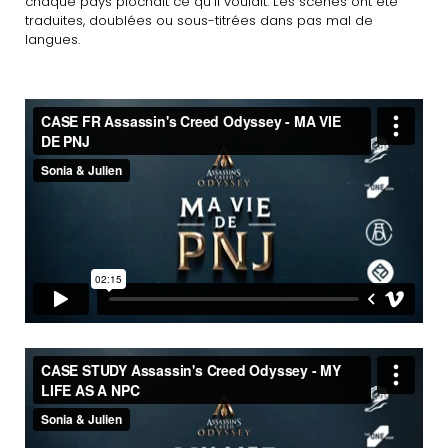
chaque pays piochait ce qu’il voulait. Les scènes ont été
traduites, doublées ou sous-titrées dans pas mal de
langues.