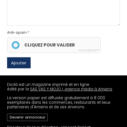
Anti-spam
CLIQUEZ POUR VALIDER
IconCaptcha ©
Ajouter
Dicilà est un magazine imprimé et en ligne
édité par la
SAS VAS Y MOJO !, agence média à Amiens
La version papier est diffusée gratuitement à 8 000
exemplaires dans les commerces, restaurants et lieux
partenaires d'Amiens et de ses environs.
Devenir annonceur