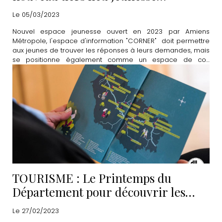
"CORNER"
Le 05/03/2023
Nouvel espace jeunesse ouvert en 2023 par Amiens
Métropole, l'espace d'information "CORNER" doit permettre
aux jeunes de trouver les réponses à leurs demandes, mais
se positionne également comme un espace de co-
construction et de partage. Découvrez le programme
complet du mois de mars.
TOURISME : Le Printemps du
Département pour découvrir les
"merveilles à proximité"
Le 27/02/2023