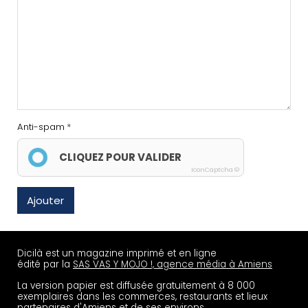
Anti-spam
CLIQUEZ POUR VALIDER
IconCaptcha ©
Ajouter
Dicilà est un magazine imprimé et en ligne
édité par la
SAS VAS Y MOJO !, agence média à Amiens
La version papier est diffusée gratuitement à 8 000
exemplaires dans les commerces, restaurants et lieux
partenaires d'Amiens et de ses environs.