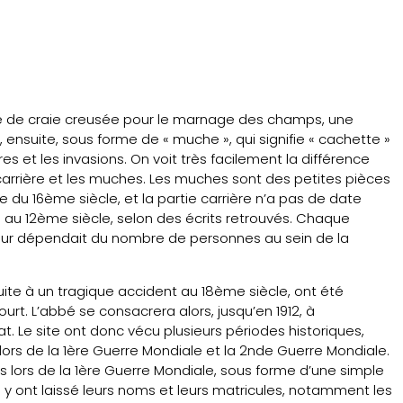
ère de craie creusée pour le marnage des champs, une
 ensuite, sous forme de « muche », qui signifie « cachette »
es et les invasions. On voit très facilement la différence
a carrière et les muches. Les muches sont des petites pièces
 du 16ème siècle, et la partie carrière n’a pas de date
 au 12ème siècle, selon des écrits retrouvés. Chaque
deur dépendait du nombre de personnes au sein de la
uite à un tragique accident au 18ème siècle, ont été
rt. L’abbé se consacrera alors, jusqu’en 1912, à
at. Le site ont donc vécu plusieurs périodes historiques,
lors de la 1ère Guerre Mondiale et la 2nde Guerre Mondiale.
ats lors de la 1ère Guerre Mondiale, sous forme d’une simple
s y ont laissé leurs noms et leurs matricules, notamment les