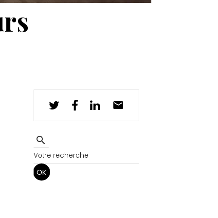
urs
OK