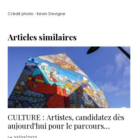
Crédit photo : Kevin Devigne
Articles similaires
CULTURE : Artistes, candidatez dès
aujourd'hui pour le parcours
IC.ON.IC 2023
Le 23/03/2023