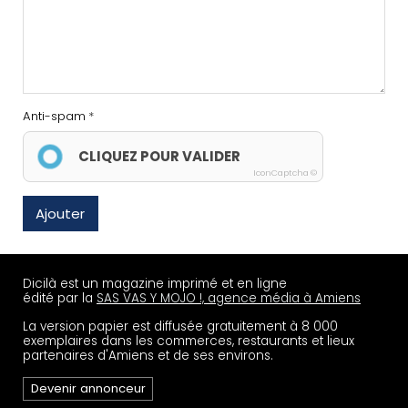
Anti-spam
CLIQUEZ POUR VALIDER
IconCaptcha ©
Ajouter
Dicilà est un magazine imprimé et en ligne
édité par la
SAS VAS Y MOJO !, agence média à Amiens
La version papier est diffusée gratuitement à 8 000
exemplaires dans les commerces, restaurants et lieux
partenaires d'Amiens et de ses environs.
Devenir annonceur